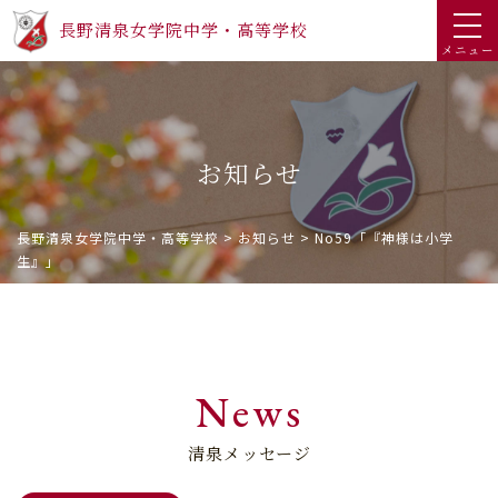
長野清泉女学院中学・高等学校
メニュー
お知らせ
長野清泉女学院中学・高等学校
>
お知らせ
>
No59「『神様は小学
生』」
News
清泉メッセージ