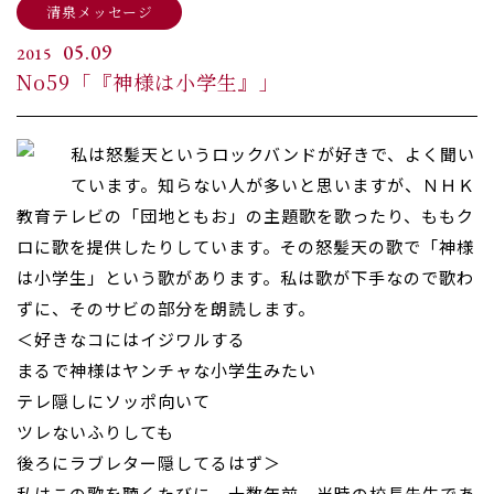
清泉メッセージ
05.09
2015
No59「『神様は小学生』」
私は怒髪天というロックバンドが好きで、よく聞い
ています。知らない人が多いと思いますが、ＮＨＫ
教育テレビの「団地ともお」の主題歌を歌ったり、ももク
ロに歌を提供したりしています。その怒髪天の歌で「神様
は小学生」という歌があります。私は歌が下手なので歌わ
ずに、そのサビの部分を朗読します。
＜好きなコにはイジワルする
まるで神様はヤンチャな小学生みたい
テレ隠しにソッポ向いて
ツレないふりしても
後ろにラブレター隠してるはず＞
私はこの歌を聴くたびに、十数年前、当時の校長先生であ