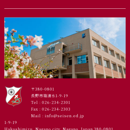
〒380-0801
長野市箱清水1-9-19
Tel :
026-234-2301
Fax : 026-234-2303
Mail : info@seisen.ed.jp
1-9-19
Hakoshimizu, Nagano city, Nagano, Japan 380-0801