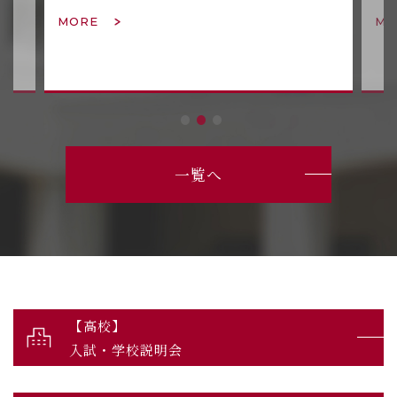
MORE
MO
1
2
3
一覧へ
【高校】
入試・学校説明会