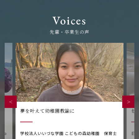
Voices
先輩・卒業生の声
夢を叶えて幼稚園教諭に
他
lo
学校法人いいづな学園 こどもの森幼稚園 保育士
日