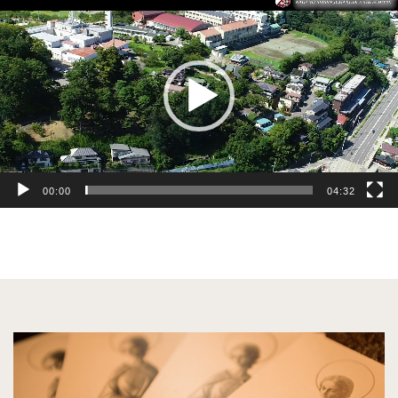
画
プ
レ
ー
ヤ
ー
00:00
04:32