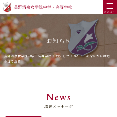
長野清泉女学院中学・高等学校
メニュー
お知らせ
長野清泉女学院中学・高等学校
>
お知らせ
>
No66「あなたがたは地
の塩である」
News
清泉メッセージ