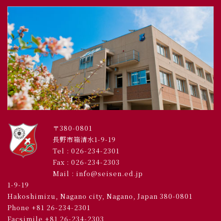
〒380-0801
長野市箱清水1-9-19
Tel :
026-234-2301
Fax : 026-234-2303
Mail : info@seisen.ed.jp
1-9-19
Hakoshimizu, Nagano city, Nagano, Japan 380-0801
Phone +81 26-234-2301
Facsimile +81 26-234-2303