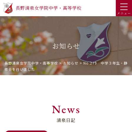
長野清泉女学院中学・高等学校
メニュー
お知らせ
長野清泉女学院中学・高等学校
>
お知らせ
>
No.279 中学３年生・静
修会を行いました
News
清泉日記