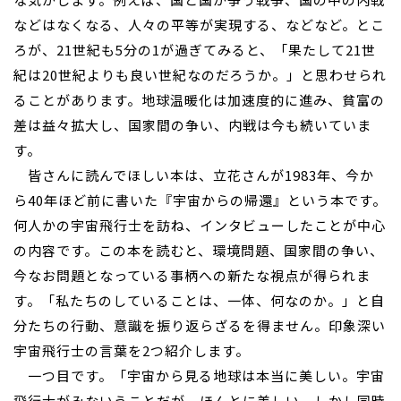
などはなくなる、人々の平等が実現する、などなど。とこ
ろが、21世紀も5分の1が過ぎてみると、「果たして21世
紀は20世紀よりも良い世紀なのだろうか。」と思わせられ
ることがあります。地球温暖化は加速度的に進み、貧富の
差は益々拡大し、国家間の争い、内戦は今も続いていま
す。
皆さんに読んでほしい本は、立花さんが1983年、今か
ら40年ほど前に書いた『宇宙からの帰還』という本です。
何人かの宇宙飛行士を訪ね、インタビューしたことが中心
の内容です。この本を読むと、環境問題、国家間の争い、
今なお問題となっている事柄への新たな視点が得られま
す。「私たちのしていることは、一体、何なのか。」と自
分たちの行動、意識を振り返らざるを得ません。印象深い
宇宙飛行士の言葉を2つ紹介します。
一つ目です。「宇宙から見る地球は本当に美しい。宇宙
飛行士がみないうことだが、ほんとに美しい。しかし同時