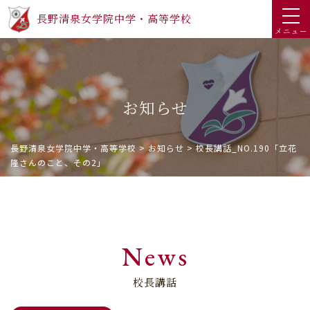
長野清泉女学院中学・高等学校
メニュー
お知らせ
長野清泉女学院中学・高等学校
>
お知らせ
>
校長講話_NO.190「立花
隆さんのこと、その2」
News
校長講話